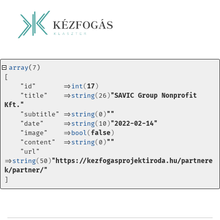
array
(7) 
[
    "id"       =>
int
(
17
)
    "title"    =>
string
(
26
)
"SAVIC Group Nonprofit 
Kft."
    "subtitle" =>
string
(
0
)
""
    "date"     =>
string
(
10
)
"2022-02-14"
    "image"    =>
bool
(
false
)
    "content"  =>
string
(
0
)
""
    "url"      
=>
string
(
50
)
"https://kezfogasprojektiroda.hu/partnere
k/partner/"
]