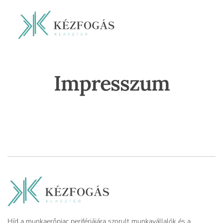
Impresszum
Híd a munkaerőpiac perifériájára szorult munkavállalók és a