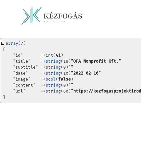
array
(7) 
[
    "id"       =>
int
(
41
)
    "title"    =>
string
(
18
)
"OFA Nonprofit Kft."
    "subtitle" =>
string
(
0
)
""
    "date"     =>
string
(
10
)
"2022-02-16"
    "image"    =>
bool
(
false
)
    "content"  =>
string
(
0
)
""
    "url"      =>
string
(
60
)
"https://kezfogasprojektiro
]