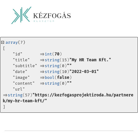
array
(7) 
[
    "id"       =>
int
(
70
)
    "title"    =>
string
(
15
)
"My HR Team Kft."
    "subtitle" =>
string
(
0
)
""
    "date"     =>
string
(
10
)
"2022-03-01"
    "image"    =>
bool
(
false
)
    "content"  =>
string
(
0
)
""
    "url"      
=>
string
(
57
)
"https://kezfogasprojektiroda.hu/partnere
k/my-hr-team-kft/"
]