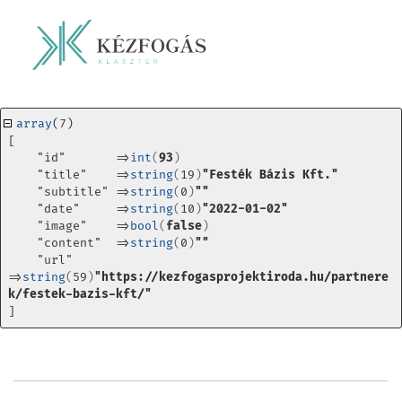
array
(7) 
[
    "id"       =>
int
(
93
)
    "title"    =>
string
(
19
)
"Festék Bázis Kft."
    "subtitle" =>
string
(
0
)
""
    "date"     =>
string
(
10
)
"2022-01-02"
    "image"    =>
bool
(
false
)
    "content"  =>
string
(
0
)
""
    "url"      
=>
string
(
59
)
"https://kezfogasprojektiroda.hu/partnere
k/festek-bazis-kft/"
]