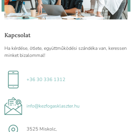
Kapcsolat
Ha kérdése, ötlete, együttműködési szándéka van, keressen
minket bizalommal!
+36 30 336 1312
info@kezfogasklaszter.hu
3525 Miskolc,