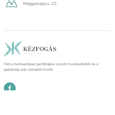
Meggyesalja u. 22.
Híd a munkaerőpiac perifériájára szorult munkavállalók és a
gazdasági piac szereplői között.
TOVÁBB A KEZFOGASKLASZTER.HU-RA