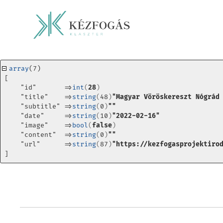
array
(7) 
[
    "id"       =>
int
(
28
)
    "title"    =>
string
(
48
)
"Magyar Vöröskereszt Nógrád
    "subtitle" =>
string
(
0
)
""
    "date"     =>
string
(
10
)
"2022-02-16"
    "image"    =>
bool
(
false
)
    "content"  =>
string
(
0
)
""
    "url"      =>
string
(
87
)
"https://kezfogasprojektiro
]