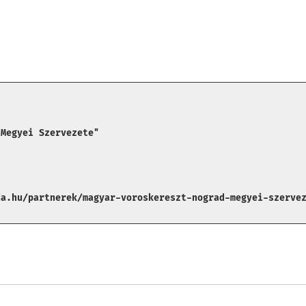
 Megyei Szervezete"
da.hu/partnerek/magyar-voroskereszt-nograd-megyei-szerve