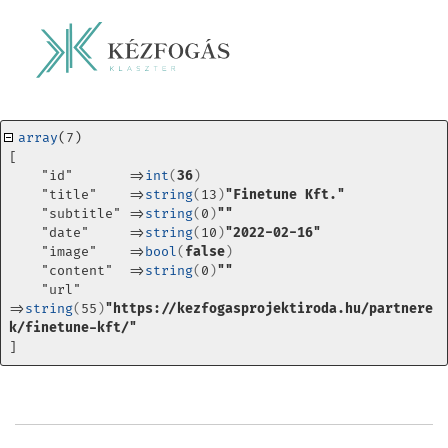
array
(7) 
[
    "id"       =>
int
(
36
)
    "title"    =>
string
(
13
)
"Finetune Kft."
    "subtitle" =>
string
(
0
)
""
    "date"     =>
string
(
10
)
"2022-02-16"
    "image"    =>
bool
(
false
)
    "content"  =>
string
(
0
)
""
    "url"      
=>
string
(
55
)
"https://kezfogasprojektiroda.hu/partnere
k/finetune-kft/"
]