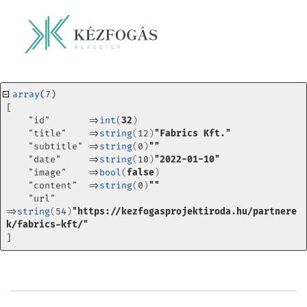
array
(7) 
[
    "id"       =>
int
(
32
)
    "title"    =>
string
(
12
)
"Fabrics Kft."
    "subtitle" =>
string
(
0
)
""
    "date"     =>
string
(
10
)
"2022-01-10"
    "image"    =>
bool
(
false
)
    "content"  =>
string
(
0
)
""
    "url"      
=>
string
(
54
)
"https://kezfogasprojektiroda.hu/partnere
k/fabrics-kft/"
]