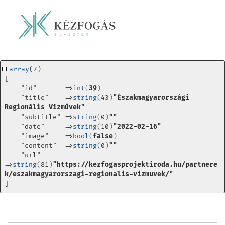
array
(7) 
[
    "id"       =>
int
(
39
)
    "title"    =>
string
(
43
)
"Északmagyarországi 
Regionális Vízművek"
    "subtitle" =>
string
(
0
)
""
    "date"     =>
string
(
10
)
"2022-02-16"
    "image"    =>
bool
(
false
)
    "content"  =>
string
(
0
)
""
    "url"      
=>
string
(
81
)
"https://kezfogasprojektiroda.hu/partnere
k/eszakmagyarorszagi-regionalis-vizmuvek/"
]